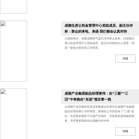
成都住房公积金管理中心党组成员、副主任何
林：群众的来电、来函 我们都会认真对待
几场细雨后，初夏成都的气温已没有那么炎热，但成都住
房公积金管理中心党组成员、副主任何林的办公室里，却
是一派热火朝天的工作情景。
详情
成都产业集团副总经理黄伟：在“三新”“三
旧”中奔跑在“东进”项目第一线
从成都产业功能区投资运营集团总经理升任成都产业集团
副总经理的两个月时间里，黄伟的工作内容有了“三新”变
化：负责更多新的千亿级产业项目，开拓更多新的融资渠
道，寻求更多新的央企战略合作伙伴。
详情