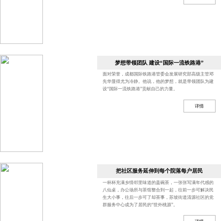
梦想带领团队 建设“国际一流铁路港”
面对荣誉，成都国际铁路港管委会发展研究部高级主管邓
先华显得尤为冷静。他说，他的梦想，就是带领团队为建
设“国际一流铁路港”贡献自己的力量。
详情
把社区服务延伸到每个院落每户居民
一杯杯充满乡情邻里味道的盖碗茶，一张张写满年代感的
八仙桌，办公场所与茶馆整合到一起，往前一步可解决民
生大小事，往后一步可了却茶事，苏坡街道清源社区的党
群服务中心成为了居民的“世外桃源”。