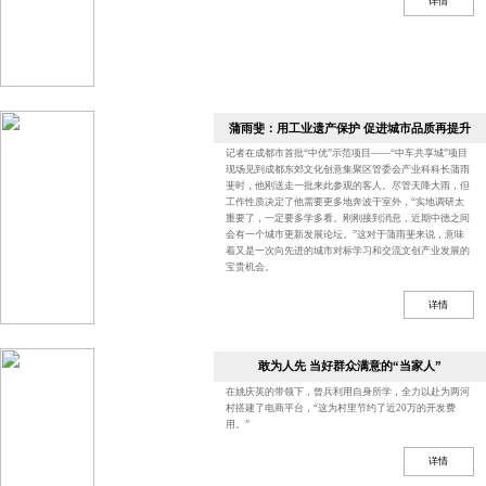
详情
蒲雨斐：用工业遗产保护 促进城市品质再提升
记者在成都市首批“中优”示范项目——“中车共享城”项目
现场见到成都东郊文化创意集聚区管委会产业科科长蒲雨
斐时，他刚送走一批来此参观的客人。尽管天降大雨，但
工作性质决定了他需要更多地奔波于室外，“实地调研太
重要了，一定要多学多看。刚刚接到消息，近期中德之间
会有一个城市更新发展论坛。”这对于蒲雨斐来说，意味
着又是一次向先进的城市对标学习和交流文创产业发展的
宝贵机会。
详情
敢为人先 当好群众满意的“当家人”
在姚庆英的带领下，曾兵利用自身所学，全力以赴为两河
村搭建了电商平台，“这为村里节约了近20万的开发费
用。”
详情