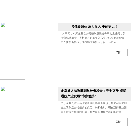
接任新岗位 压力很大 干劲更大！
3月中旬，刚来金堂县乡村振兴发展服务中心上任时，吴
孝敬就琢磨着，乡村振兴到底要怎么整？然后要怎么借
力？接任新岗位，他深感压力很大，但干劲更大。
详情
金堂县人民政府副县长朱和金：专业立身 造就
通航产业发展“专家能手”
位于金堂县淮州新城的通航机场建设现场，是朱和金来到
金堂工作后去得最多的点位。朱和金说，现在正好赶上国
家开放低空领域的机遇，是发展通用航空最好的时代。
详情