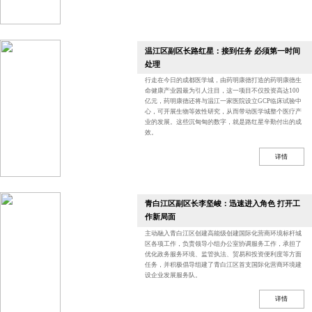
温江区副区长路红星：接到任务 必须第一时间
处理
行走在今日的成都医学城，由药明康德打造的药明康德生
命健康产业园最为引人注目，这一项目不仅投资高达100
亿元，药明康德还将与温江一家医院设立GCP临床试验中
心，可开展生物等效性研究，从而带动医学城整个医疗产
业的发展。这些沉甸甸的数字，就是路红星辛勤付出的成
效。
详情
青白江区副区长李坚峻：迅速进入角色 打开工
作新局面
主动融入青白江区创建高能级创建国际化营商环境标杆城
区各项工作，负责领导小组办公室协调服务工作，承担了
优化政务服务环境、监管执法、贸易和投资便利度等方面
任务，并积极倡导组建了青白江区首支国际化营商环境建
设企业发展服务队。
详情