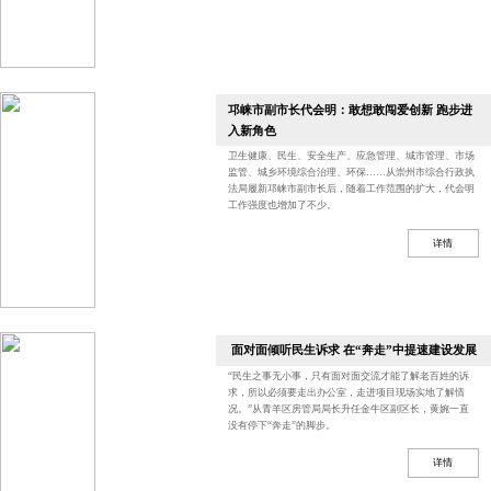
邛崃市副市长代会明：敢想敢闯爱创新 跑步进
入新角色
卫生健康、民生、安全生产、应急管理、城市管理、市场
监管、城乡环境综合治理、环保……从崇州市综合行政执
法局履新邛崃市副市长后，随着工作范围的扩大，代会明
工作强度也增加了不少。
详情
面对面倾听民生诉求 在“奔走”中提速建设发展
“民生之事无小事，只有面对面交流才能了解老百姓的诉
求，所以必须要走出办公室，走进项目现场实地了解情
况。”从青羊区房管局局长升任金牛区副区长，黄婉一直
没有停下“奔走”的脚步。
详情