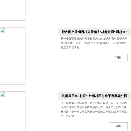
把农商文旅项目植入院落 让林盘资源“活起来”
从一个普普通通的川西小村庄,到如今成为川西林盘中的网
红“打卡地”，小村庄“华丽变身”的背后离不开这里的社区
党总支书记李尉。
详情
扎根基层当“村官” 带领村民打造千亩梨花公园
位于成都第二绕城高速公路外的梨花森林公园，是周泽武
回到老龙村当书记后去得最多的地方。每天早上到梨花森
林公园内走一圈，然后再开始一天的工作已经成为周泽武
的一种习惯。
详情