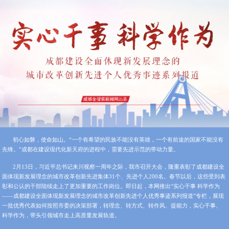
初心如磐，使命如山。“一个有希望的民族不能没有英雄，一个有前途的国家不能没有
先锋。”成都在建设现代化新天府的进程中，需要先进示范的带动力量。
2月13日，习近平总书记来川视察一周年之际，我市召开大会，隆重表彰了成都建设全
面体现新发展理念的城市改革创新先进集体31个、先进个人200名。春节以后，这些受到表
彰和公认的干部陆续走上了更加重要的工作岗位。即日起，本网推出“实心干事 科学作为
——成都建设全面体现新发展理念的城市改革创新先进个人优秀事迹系列报道”专栏，展现
一批优秀代表如何按照市委的决策部署，转理念、转方式、转作风、提能力，实心干事、
科学作为，带头引领城市走上高质量发展轨道。