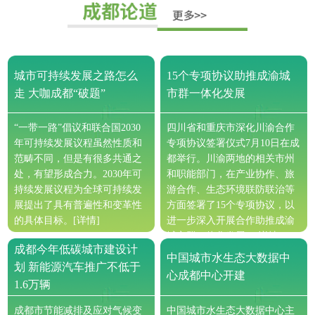
城市可持续发展之路怎么
15个专项协议助推成渝城
走 大咖成都“破题”
市群一体化发展
“一带一路”倡议和联合国2030
四川省和重庆市深化川渝合作
年可持续发展议程虽然性质和
专项协议签署仪式7月10日在成
范畴不同，但是有很多共通之
都举行。川渝两地的相关市州
处，有望形成合力。2030年可
和职能部门，在产业协作、旅
持续发展议程为全球可持续发
游合作、生态环境联防联治等
展提出了具有普遍性和变革性
方面签署了15个专项协议，以
的具体目标。
[详情]
进一步深入开展合作助推成渝
城市群一体化发展。
[详情]
成都今年低碳城市建设计
中国城市水生态大数据中
划 新能源汽车推广不低于
心成都中心开建
1.6万辆
成都市节能减排及应对气候变
中国城市水生态大数据中心主