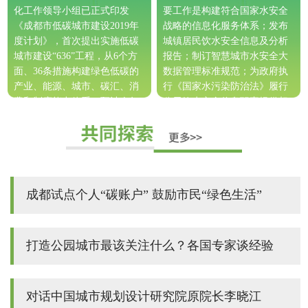
化工作领导小组已正式印发
要工作是构建符合国家水安全
《成都市低碳城市建设2019年
战略的信息化服务体系；发布
度计划》，首次提出实施低碳
城镇居民饮水安全信息及分析
城市建设“636”工程，从6个方
报告；制订智慧城市水安全大
面、36条措施构建绿色低碳的
数据管理标准规范；为政府执
产业、能源、城市、碳汇、消
行《国家水污染防治法》履行
费和制度能力体系，预计今年
公示饮水安全信息职责提供相
底环保产业产值将达到900亿
关服务。
[详情]
元。
[详情]
成都试点个人“碳账户” 鼓励市民“绿色生活”
打造公园城市最该关注什么？各国专家谈经验
对话中国城市规划设计研究院原院长李晓江