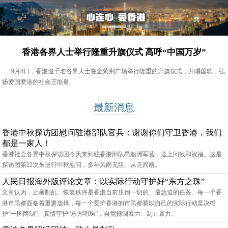
香港各界人士举行隆重升旗仪式 高呼“中国万岁”
9月8日，香港逾千名各界人士在金紫荆广场举行隆重的升旗仪式，共唱国歌，弘
扬爱国爱港的社会正能量。
最新消息
香港中秋探访团慰问驻港部队官兵：谢谢你们守卫香港，我们
都是一家人！
香港社会各界中秋探访团今天来到驻香港部队昂船洲军营，送上问候和祝福。这是
探访团第22次来进行中秋慰问，多年风雨无阻、从无间断。
人民日报海外版评论文章：以实际行动守护好“东方之珠”
文章认为，止暴制乱、恢复秩序是香港当前压倒一切的、最急迫的任务。每一个香
港市民都面临着重要选择，每一个爱护香港的市民都要以自己的实际行动坚决维
护“一国两制”、真情守护“东方明珠”，自觉抵制暴力、制止暴力。