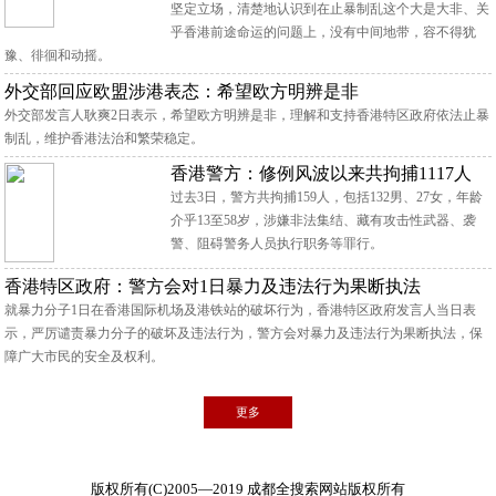
坚定立场，清楚地认识到在止暴制乱这个大是大非、关
乎香港前途命运的问题上，没有中间地带，容不得犹
豫、徘徊和动摇。
外交部回应欧盟涉港表态：希望欧方明辨是非
外交部发言人耿爽2日表示，希望欧方明辨是非，理解和支持香港特区政府依法止暴
制乱，维护香港法治和繁荣稳定。
香港警方：修例风波以来共拘捕1117人
过去3日，警方共拘捕159人，包括132男、27女，年龄
介乎13至58岁，涉嫌非法集结、藏有攻击性武器、袭
警、阻碍警务人员执行职务等罪行。
香港特区政府：警方会对1日暴力及违法行为果断执法
就暴力分子1日在香港国际机场及港铁站的破坏行为，香港特区政府发言人当日表
示，严厉谴责暴力分子的破坏及违法行为，警方会对暴力及违法行为果断执法，保
障广大市民的安全及权利。
更多
版权所有(C)2005—2019 成都全搜索网站版权所有