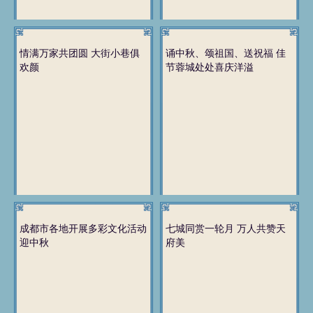
情满万家共团圆 大街小巷俱
诵中秋、颂祖国、送祝福 佳
欢颜
节蓉城处处喜庆洋溢
成都市各地开展多彩文化活动
七城同赏一轮月 万人共赞天
迎中秋
府美