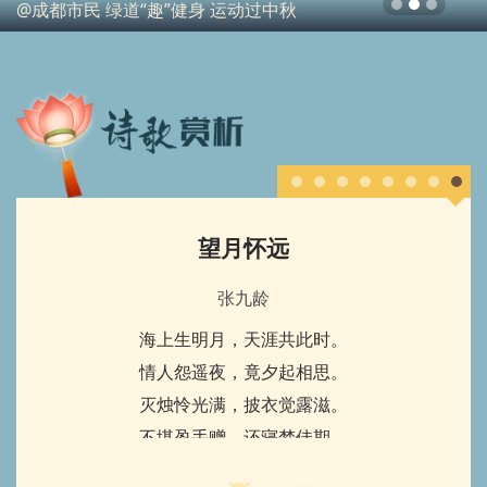
绿道“趣”健身 运动过中秋
来成都玩什
望月怀远
张九龄
海上生明月，天涯共此时。
情人怨遥夜，竟夕起相思。
灭烛怜光满，披衣觉露滋。
不堪盈手赠，还寝梦佳期。