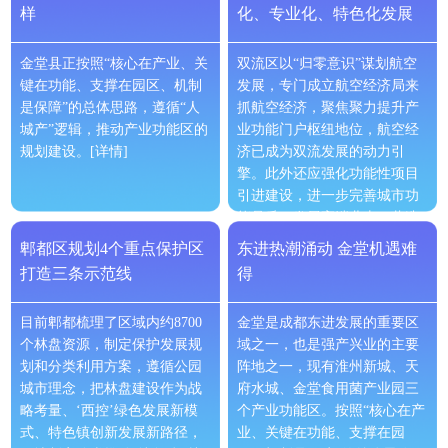
样
化、专业化、特色化发展
金堂县正按照“核心在产业、关
双流区以“归零意识”谋划航空
键在功能、支撑在园区、机制
发展，专门成立航空经济局来
是保障”的总体思路，遵循“人
抓航空经济，聚焦聚力提升产
城产”逻辑，推动产业功能区的
业功能门户枢纽地位，航空经
规划建设。
[详情]
济已成为双流发展的动力引
擎。此外还应强化功能性项目
引进建设，进一步完善城市功
能品质、发展高端业态、营造
多元场景，建设现代化国际范
郫都区规划4个重点保护区
东进热潮涌动 金堂机遇难
的一流空港商务区。
[详情]
打造三条示范线
得
目前郫都梳理了区域内约8700
金堂是成都东进发展的重要区
个林盘资源，制定保护发展规
域之一，也是强产兴业的主要
划和分类利用方案，遵循公园
阵地之一，现有淮州新城、天
城市理念，把林盘建设作为战
府水城、金堂食用菌产业园三
略考量、‘西控’绿色发展新模
个产业功能区。按照“核心在产
式、特色镇创新发展新路径，
业、关键在功能、支撑在园