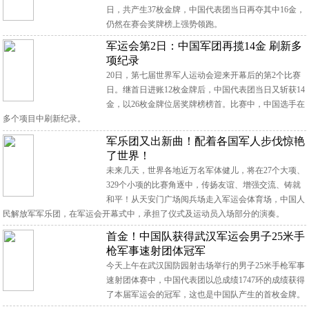
日，共产生37枚金牌，中国代表团当日再夺其中16金，
仍然在赛会奖牌榜上强势领跑。
军运会第2日：中国军团再揽14金 刷新多
项纪录
20日，第七届世界军人运动会迎来开幕后的第2个比赛
日。继首日进账12枚金牌后，中国代表团当日又斩获14
金，以26枚金牌位居奖牌榜榜首。比赛中，中国选手在
多个项目中刷新纪录。
军乐团又出新曲！配着各国军人步伐惊艳
了世界！
未来几天，世界各地近万名军体健儿，将在27个大项、
329个小项的比赛角逐中，传扬友谊、增强交流、铸就
和平！从天安门广场阅兵场走入军运会体育场，中国人
民解放军军乐团，在军运会开幕式中，承担了仪式及运动员入场部分的演奏。
首金！中国队获得武汉军运会男子25米手
枪军事速射团体冠军
今天上午在武汉国防园射击场举行的男子25米手枪军事
速射团体赛中，中国代表团以总成绩1747环的成绩获得
了本届军运会的冠军，这也是中国队产生的首枚金牌。