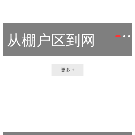
从棚户区到网
红酒店 社区美
更多 +
空间如何成为城