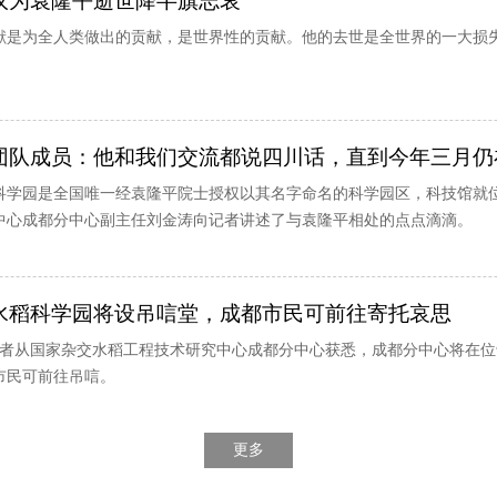
议为袁隆平逝世降半旗志哀
献是为全人类做出的贡献，是世界性的贡献。他的去世是全世界的一大损
。
团队成员：他和我们交流都说四川话，直到今年三月仍
科学园是全国唯一经袁隆平院士授权以其名字命名的科学园区，科技馆就
中心成都分中心副主任刘金涛向记者讲述了与袁隆平相处的点点滴滴。
水稻科学园将设吊唁堂，成都市民可前往寄托哀思
，记者从国家杂交水稻工程技术研究中心成都分中心获悉，成都分中心将在
市民可前往吊唁。
更多