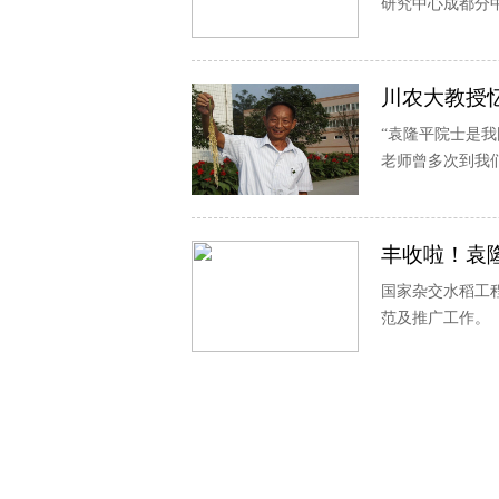
研究中心成都分
川农大教授
“袁隆平院士是
老师曾多次到我
丰收啦！袁
国家杂交水稻工
范及推广工作。