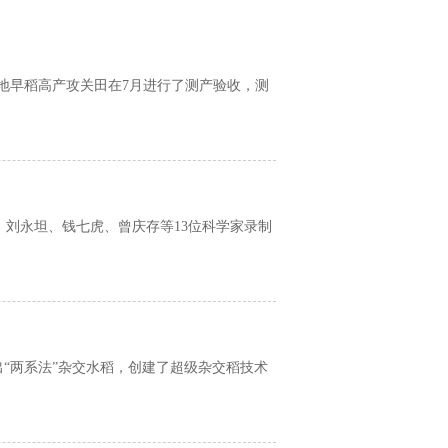
基地早稻高产攻关田在7月进行了测产验收，测
刘永坦、钱七虎、曾庆存等13位科学家录制
“两系法”杂交水稻，创建了超级杂交稻技术