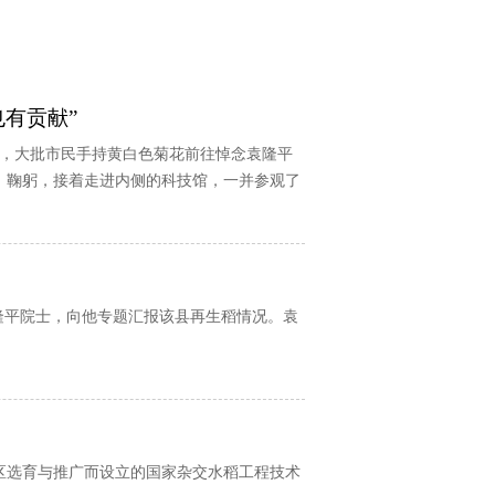
有贡献”
到，大批市民手持黄白色菊花前往悼念袁隆平
、鞠躬，接着走进内侧的科技馆，一并参观了
袁隆平院士，向他专题汇报该县再生稻情况。袁
区选育与推广而设立的国家杂交水稻工程技术