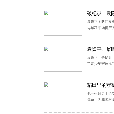
破纪录！袁隆
袁隆平团队迎双季
得早稻平均亩产为
袁隆平、屠
袁隆平、金怡濂
了青少年寄语视
稻田里的守
他一生致力于杂
体系，为我国粮