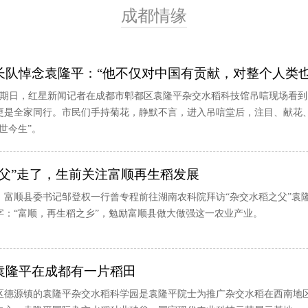
成都情缘
长队悼念袁隆平：“他不仅对中国有贡献，对整个人类也
逢星期日，红星新闻记者在成都市郫都区袁隆平杂交水稻科技馆吊唁现场看
更是全家同行。市民们手持菊花，静默不言，进入吊唁堂后，注目、献花
世今生”。
之父”走了，生前关注富顺再生稻发展
23日，富顺县委书记邹登权一行曾专程前往湖南农科院拜访“杂交水稻之父”
字：“富顺，再生稻之乡”，勉励富顺县做大做强这一农业产业。
袁隆平在成都有一片稻田
区德源镇的袁隆平杂交水稻科学园是袁隆平院士为推广杂交水稻在西南地