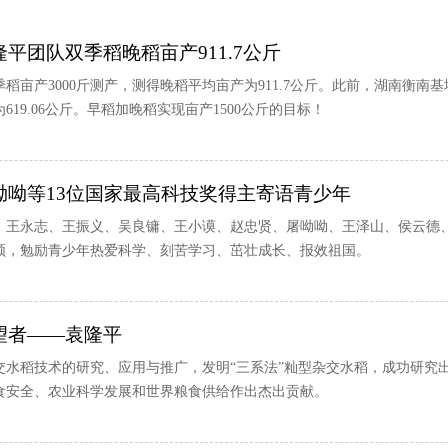
平团队双季稻晚稻亩产911.7公斤
稻亩产3000斤测产，测得晚稻平均亩产为911.7公斤。此前，湖南衡南
619.06公斤。早稻加晚稻实现亩产1500公斤的目标！
呦呦等13位国家最高科技奖得主寄语青少年
、王永志、王振义、吴良镛、王小谟、赵忠贤、屠呦呦、王泽山、侯云德、
频，勉励青少年热爱科学、刻苦学习、茁壮成长、报效祖国。
望者——袁隆平
交水稻技术的研究、应用与推广，发明“三系法”籼型杂交水稻，成功研究出
食安全、农业科学发展和世界粮食供给作出杰出贡献。