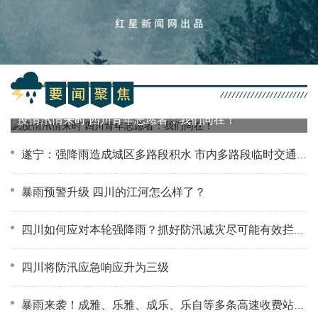
疫情汛情来时 四川青年志愿者：我们同在！
遂宁：强降雨造成城区多路段积水 市内多路段临时交通管制
暴雨预警升级 四川的江河怎么样了？
四川如何应对本轮强降雨？抓好防汛减灾尽可能有效拦蓄洪水
四川将防汛应急响应升为三级
暴雨来袭！成雅、乐雅、成乐、乐自等多条高速收费站关闭