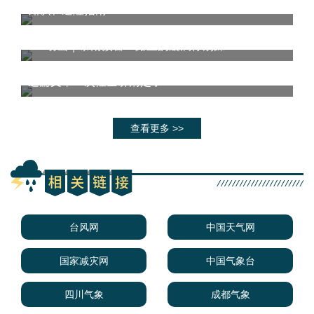
知识和避险指南
MG动画｜暴雨预警！路上的漩涡你别踩
汛期科普 | 头都大了……各种预警，山洪灾
害，强对流天气，水情预警信号傻傻分不清？
这篇文章一次性全讲清楚了！
查看更多 >>
台风网
中国天气网
国家减灾网
中国气象台
四川气象
成都气象