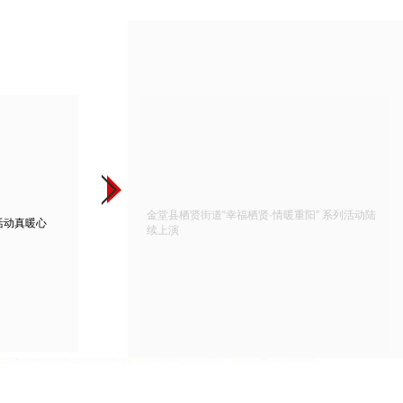
金堂县栖贤街道“幸福栖贤·情暖重阳” 系列活动陆
活动真暖心
续上演