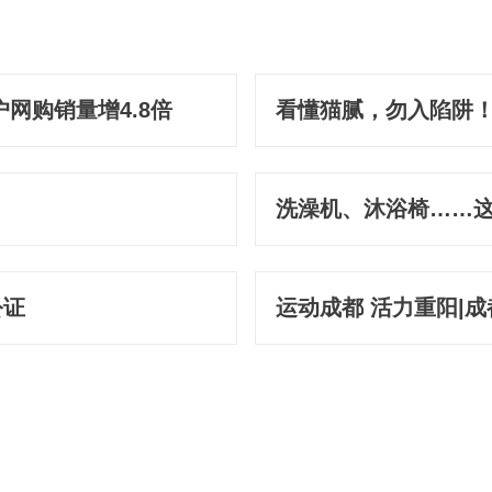
网购销量增4.8倍
看懂猫腻，勿入陷阱
（附评析）
洗澡机、沐浴椅……这
公证
运动成都 活力重阳|