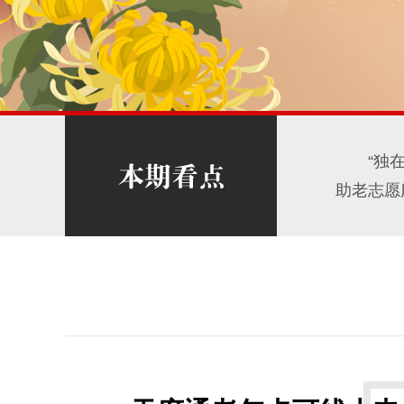
“独
助老志愿