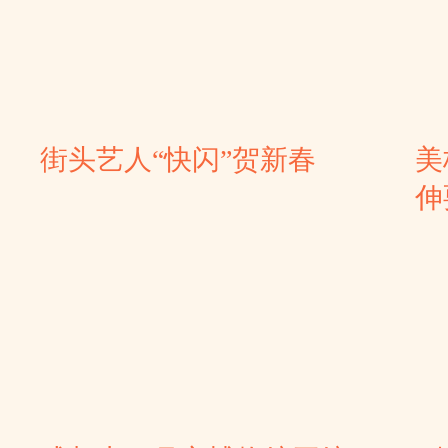
街头艺人“快闪”贺新春
美
伸