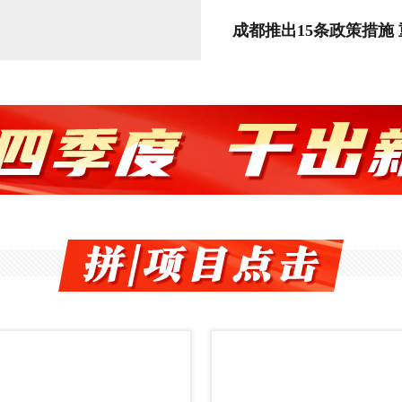
搭建企业产品供需对接平
成都推出15条政策措施
眉资同城化发展暨成都都
动成德眉资四市制造业深
包含加大投资促进力度、
企投资保护、提升惠企政策