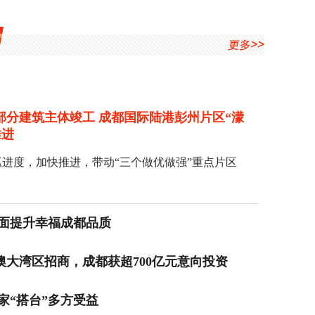
部分建筑主体竣工 成都国际陆港彭州片区“濛
推进
进度，加快推进，带动“三个做优做强”重点片区
全面提升幸福成都品质
现代化建设的首要任务，推进“三个做优做强”提
大湾区招商，成都获超700亿元意向投资
度，成都都市圈工业增加值实现5104.9亿元，同比
家“搭台”多方受益
个百分点。