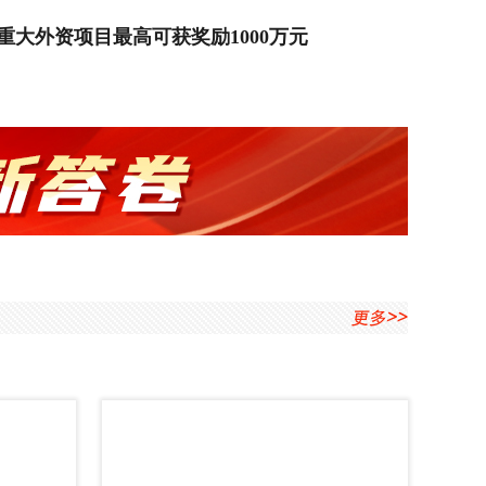
台，提升成都都市圈本地产品配套率，是推动成德
 重大外资项目最高可获奖励1000万元
市圈产业协同发展的重要抓手和有力举措，对于推
度融合发展具有重大意义。
激励外资科技创新、推进外商投资便利化、完善外
可及性5方面，15条政策措施。