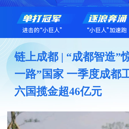
链上成都 | “成都智造
一路”国家 一季度成都
六国揽金超46亿元